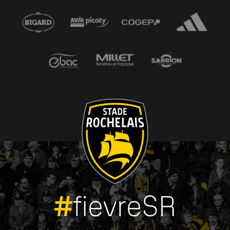
#
fievreSR