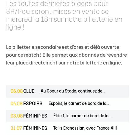
Les toutes dernières places pour
SR/Pau seront mises en vente ce
mercredi à 18h sur notre billetterie en
ligne !
La billetterie secondaire est d'ores et déjà ouverte
pour ce match ! Elle permet aux abonnés de revendre
leur place directement sur notre billetterie en ligne.
06.08
CLUB
Au Coeur du Stade, continuez de...
04.08
ESPOIRS
Espoirs, le carnet de bord de la...
03.08
FÉMININES
Élite 1, le carnet de bord de la...
31.07
FÉMININES
Tallis Eranossian, avec France XIII