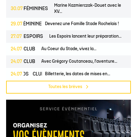
Marine Kazmierczak-Douet avec le
30.07
FÉMININES
XV...
UNES
29.07
FÉMININES
CLUB
Devenez une Famille Stade Rochelais !
27.07
ESPOIRS
Les Espoirs lancent leur préparation...
24.07
CLUB
Au Coeur du Stade, vivez la...
24.07
CLUB
Avec Grégory Coutanceau, l'aventure...
24.07
PROS
CLUB
Billetterie, les dates de mises en...
Toutes les brèves