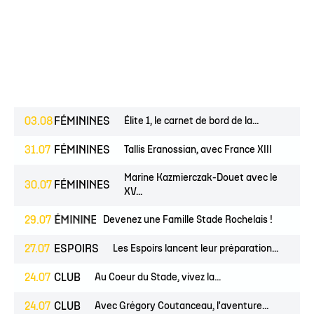
03.08
FÉMININES
Élite 1, le carnet de bord de la...
31.07
FÉMININES
Tallis Eranossian, avec France XIII
Marine Kazmierczak-Douet avec le
30.07
FÉMININES
XV...
UNES
29.07
FÉMININES
CLUB
Devenez une Famille Stade Rochelais !
27.07
ESPOIRS
Les Espoirs lancent leur préparation...
24.07
CLUB
Au Coeur du Stade, vivez la...
24.07
CLUB
Avec Grégory Coutanceau, l'aventure...