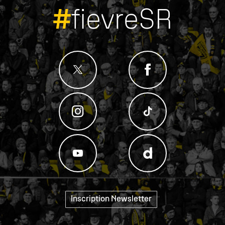
#
fievreSR
Inscription Newsletter
"