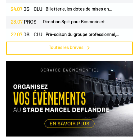
24.07
PROS
CLUB
Billetterie, les dates de mises en...
23.07
PROS
Direction Split pour Bosmorin et...
22.07
PROS
CLUB
Pré-saison du groupe professionnel,...
Toutes les brèves