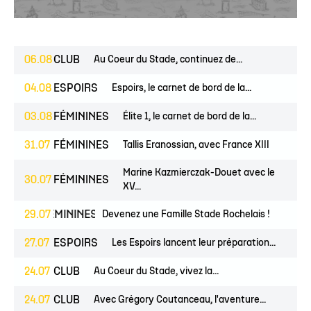
06.08
CLUB
Au Coeur du Stade, continuez de...
04.08
ESPOIRS
Espoirs, le carnet de bord de la...
03.08
FÉMININES
Élite 1, le carnet de bord de la...
31.07
FÉMININES
Tallis Eranossian, avec France XIII
Marine Kazmierczak-Douet avec le
30.07
FÉMININES
XV...
NES
FÉMININES
29.07
CLUB
Devenez une Famille Stade Rochelais !
27.07
ESPOIRS
Les Espoirs lancent leur préparation...
24.07
CLUB
Au Coeur du Stade, vivez la...
24.07
CLUB
Avec Grégory Coutanceau, l'aventure...