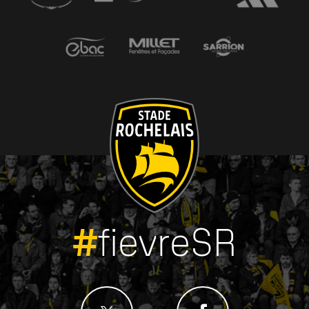
#
fievreSR