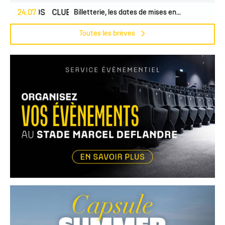
PROS
24.07
CLUB
Billetterie, les dates de mises en...
Toutes les brèves