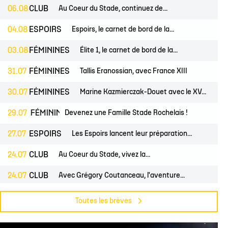
 14
tion Rugby Santé
Coloriages
École de Rugby
Catégorie U10
Jour de match
06.08
CLUB
Au Coeur du Stade, continuez de...
P 14
Liens Utiles
Contact Mécénat
Catégorie U8
Liens Utiles
04.08
ESPOIRS
Espoirs, le carnet de bord de la...
vestec Champions Cup
Catégorie U6
Accès au Stade
03.08
FÉMININES
Élite 1, le carnet de bord de la...
vestec Champions Cup
Nos stages d'été
31.07
FÉMININES
Tallis Eranossian, avec France XIII
éral
calendrier de la saison (ICAL)
30.07
FÉMININES
Marine Kazmierczak-Douet avec le XV...
ES
29.07
FÉMININES
CLUB
Devenez une Famille Stade Rochelais !
27.07
ESPOIRS
Les Espoirs lancent leur préparation...
24.07
CLUB
Au Coeur du Stade, vivez la...
24.07
CLUB
Avec Grégory Coutanceau, l'aventure...
24.07
PROS
CLUB
Billetterie, les dates de mises en...
Toutes les brèves