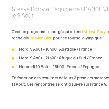
Staff
Stade Marcel Deflandre
Toute l'actu
Actu sportive
Inside Xperience
Effectif Elite
Anciens jou
Allez Sta
Steeve Barry et l'équipe de FRANCE VI
Calendrier Top 14
Venir au stade
Brèves
Brèves
Annuaire des Partenaires
Calendrier Él
Les Entraîn
le 9 Août.
Classement Top 14
MACIF Parc
Match en direct
Contact Partenaires
Réserve Élit
Les Préside
Calendrier Investec Champions Cup
Boutiques
Détection 
Evolution d
C'est un programme chargé qui attend
Steeve Bary
e
Classement Investec Champions Cup
Carrière
rochelais
Damien Cler
, pour ce tournoi olympique :
Calendrier général
Mardi 9 Août - 16h00 : Australie / France
Ical de la saison
Mardi 9 Août - 21h30 : Afrique du Sud / France
Mercredi 10 Août - 16h00 : France / Espagne
En fonction des résultats de leurs 3 premiers matches,
11 Août. Ces rencontres seront à suivre sur France 4.