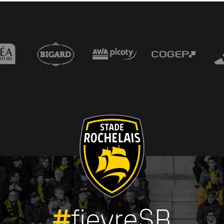
#
fievreSR