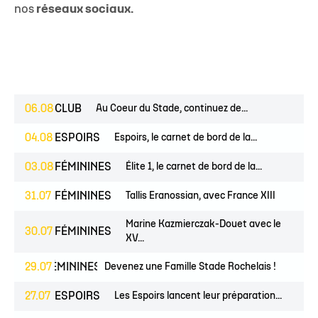
nos
réseaux sociaux.
06.08
CLUB
Au Coeur du Stade, continuez de...
04.08
ESPOIRS
Espoirs, le carnet de bord de la...
03.08
FÉMININES
Élite 1, le carnet de bord de la...
31.07
FÉMININES
Tallis Eranossian, avec France XIII
Marine Kazmierczak-Douet avec le
30.07
FÉMININES
XV...
NES
29.07
FÉMININES
CLUB
Devenez une Famille Stade Rochelais !
27.07
ESPOIRS
Les Espoirs lancent leur préparation...