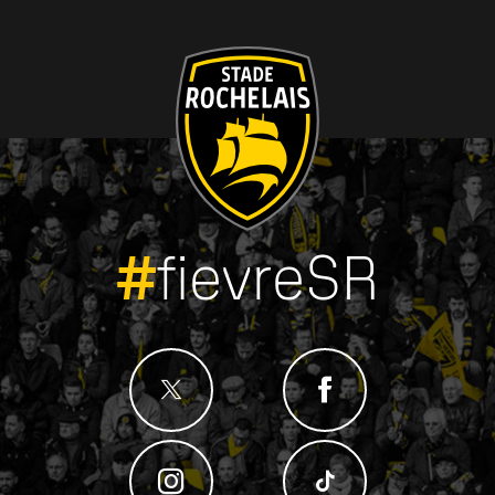
#
fievreSR