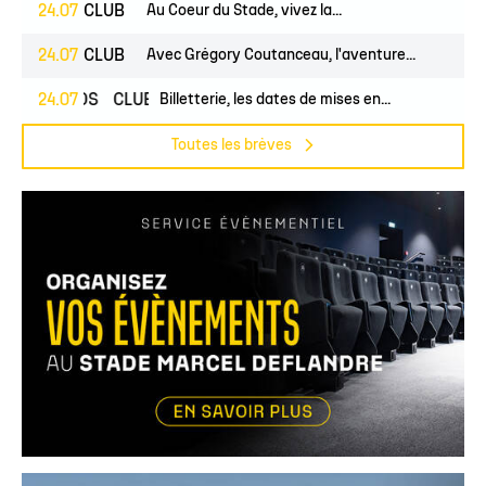
24.07
CLUB
Au Coeur du Stade, vivez la...
24.07
CLUB
Avec Grégory Coutanceau, l'aventure...
24.07
PROS
CLUB
Billetterie, les dates de mises en...
Toutes les brèves