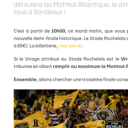
déroulera au Matmut Atlantique, le dim
tous à Bordeaux !
C'est à partir de
10h00
, ce mardi matin, que vous
nouvelle demi-finale historique. Le Stade Rochelais
à 65€). La billetterie,
c'est par ici
.
Si le Virage attribué au Stade Rochelais est le
Vi
tribunes en allant
remplir au maximum le Matmut A
Ensemble
, allons chercher une troisième finale co