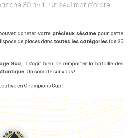
anche 30 avril. Un seul mot d'ordre,
JEUNE
 pouvez acheter votre
précieux sésame
pour cette
 dispose de places dans
toutes les catégories
(de 25
rage Sud
, il s'agit bien de remporter la bataille des
tlantique.
On compte sur vous !
nsécutive en Champions Cup !