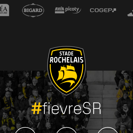
#
fievreSR