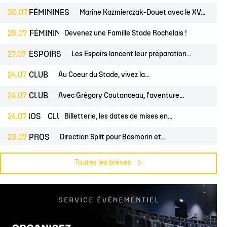
30.07
FÉMININES
Marine Kazmierczak-Douet avec le XV...
S
29.07
FÉMININES
CLUB
Devenez une Famille Stade Rochelais !
27.07
ESPOIRS
Les Espoirs lancent leur préparation...
24.07
CLUB
Au Coeur du Stade, vivez la...
24.07
CLUB
Avec Grégory Coutanceau, l'aventure...
24.07
PROS
CLUB
Billetterie, les dates de mises en...
23.07
PROS
Direction Split pour Bosmorin et...
22.07
PROS
CLUB
Pré-saison du groupe professionnel,...
Toutes les brèves