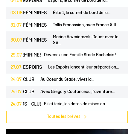
04.08
ESPOIRS
Espoirs, le carnet de bord de la...
03.08
FÉMININES
Élite 1, le carnet de bord de la...
31.07
FÉMININES
Tallis Eranossian, avec France XIII
Marine Kazmierczak-Douet avec le
30.07
FÉMININES
XV...
NES
29.07
FÉMININES
CLUB
Devenez une Famille Stade Rochelais !
27.07
ESPOIRS
Les Espoirs lancent leur préparation...
24.07
CLUB
Au Coeur du Stade, vivez la...
24.07
CLUB
Avec Grégory Coutanceau, l'aventure...
24.07
PROS
CLUB
Billetterie, les dates de mises en...
Toutes les brèves