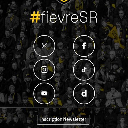
#
fievreSR
Inscription Newsletter
"