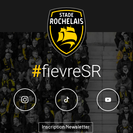
#
fievreSR
"
Inscription Newsletter