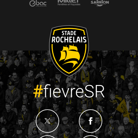
#
fievreSR