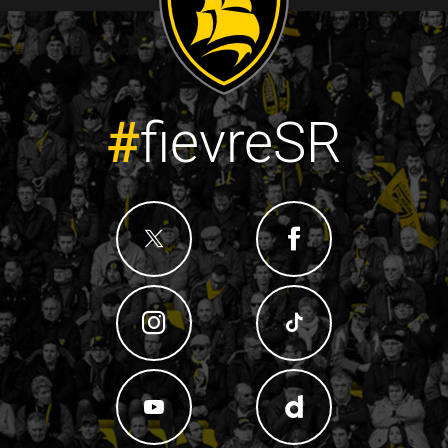
#
fievreSR