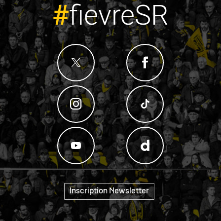
#
fievreSR
"
Inscription Newsletter