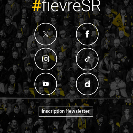
#
fievreSR
"
Inscription Newsletter