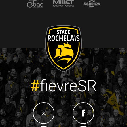
#
fievreSR