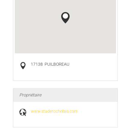
17138
PUILBOREAU
Propriétaire
www.staderochelais.com