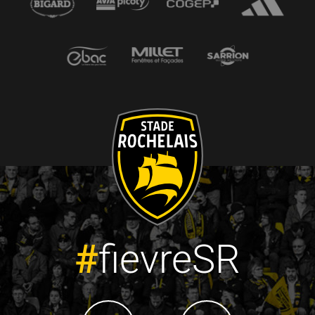
#
fievreSR