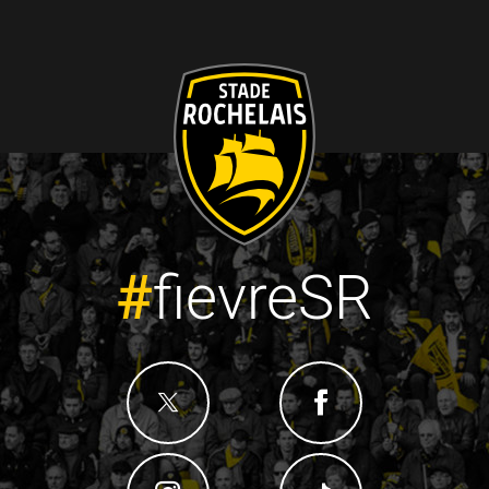
#
fievreSR