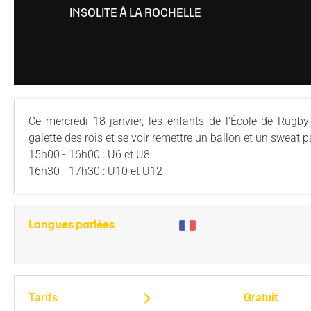
Staff
Stade Marcel Deflandre
Toute l'actu
Actu sportive
Inside Xperience
Effectif Elite
Anciens jou
Allez Sta
INSOLITE
À LA ROCHELLE
Calendrier Top 14
Venir au stade
Brèves
Brèves
Annuaire des Partenaires
Calendrier Él
Les Entraîn
Classement Top 14
MACIF Parc
Match en direct
Contact Partenaires
Réserve Élit
Les Préside
Calendrier Investec Champions Cup
Boutiques
Détection 
Evolution d
Classement Investec Champions Cup
Carrière
Ce mercredi 18 janvier, les enfants de l'École de Rugb
Calendrier général
galette des rois et se voir remettre un ballon et un sweat p
Ical de la saison
15h00 - 16h00 : U6 et U8
16h30 - 17h30 : U10 et U12
Langues parlées
Tarifs
Gratuit