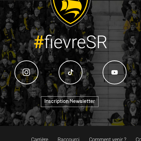
#
fievreSR
"
Inscription Newsletter
Carrière
Raccourci
Comment venir ?
Co