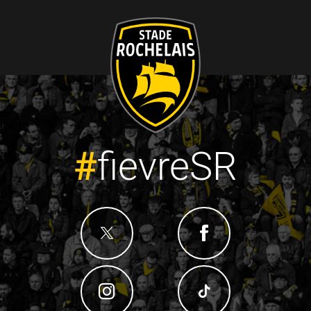
#
fievreSR