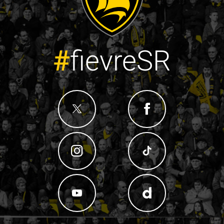
#
fievreSR