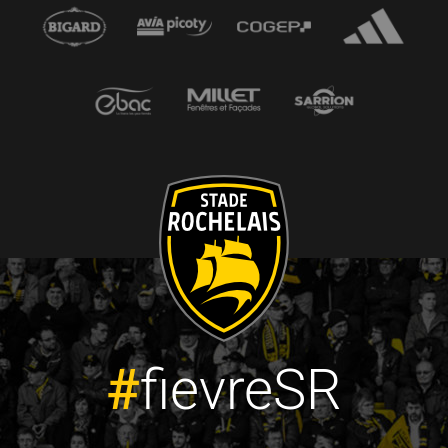
#
fievreSR