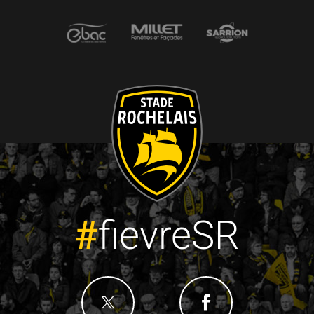
#
fievreSR