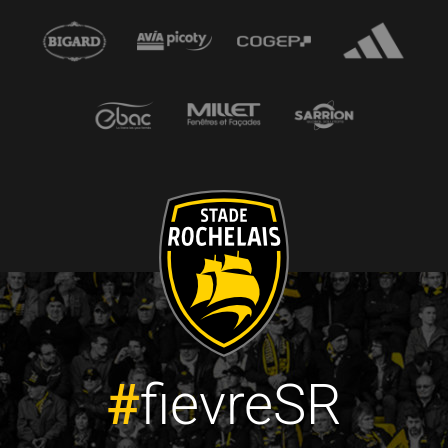
#
fievreSR