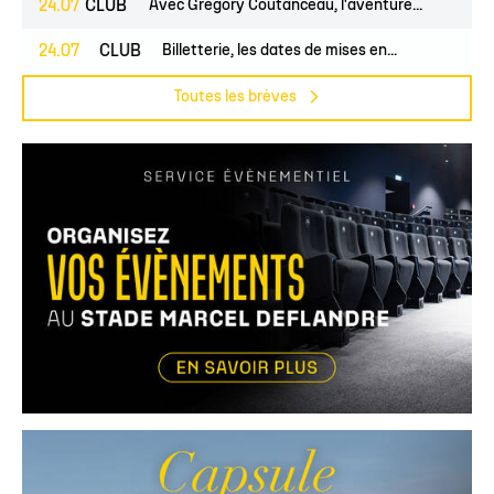
24.07
CLUB
Avec Grégory Coutanceau, l'aventure...
PROS
24.07
CLUB
Billetterie, les dates de mises en...
Toutes les brèves