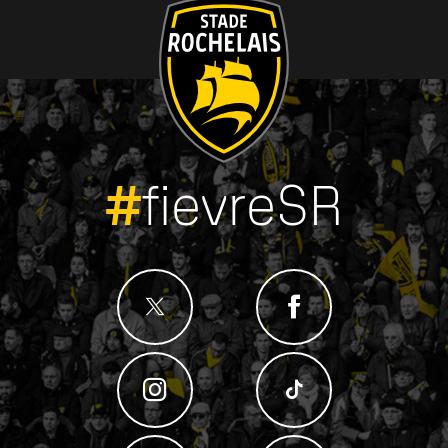
#
fievreSR