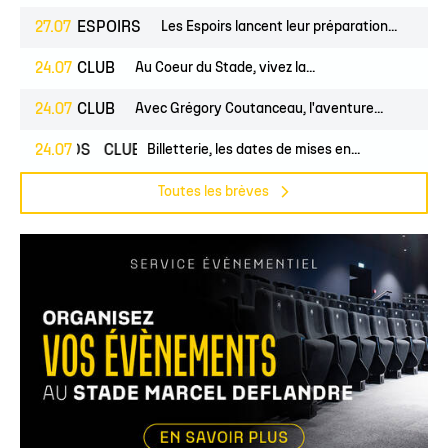
27.07
ESPOIRS
Les Espoirs lancent leur préparation...
24.07
CLUB
Au Coeur du Stade, vivez la...
24.07
CLUB
Avec Grégory Coutanceau, l'aventure...
24.07
PROS
CLUB
Billetterie, les dates de mises en...
Toutes les brèves