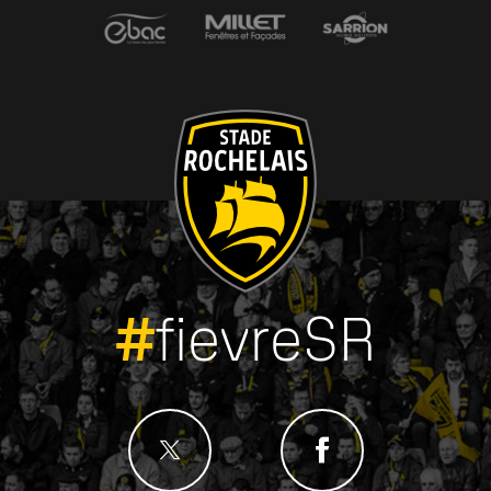
#
fievreSR