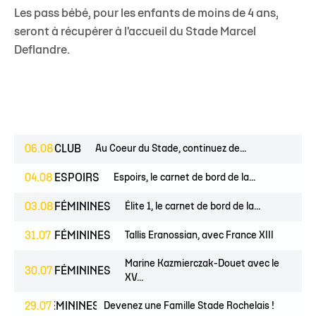
Les pass bébé, pour les enfants de moins de 4 ans,
seront à récupérer à l'accueil du Stade Marcel
Deflandre.
06.08
CLUB
Au Coeur du Stade, continuez de...
04.08
ESPOIRS
Espoirs, le carnet de bord de la...
03.08
FÉMININES
Élite 1, le carnet de bord de la...
31.07
FÉMININES
Tallis Eranossian, avec France XIII
Marine Kazmierczak-Douet avec le
30.07
FÉMININES
XV...
NES
29.07
FÉMININES
CLUB
Devenez une Famille Stade Rochelais !