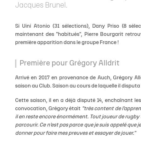
Jacques Brunel.
Si Uini Atonio (31 sélections), Dany Priso (8 sél
maintenant des "habitués", Pierre Bourgarit retrouve
première apparition dans le groupe France !
Première pour Grégory Alldrit
Arrivé en 2017 en provenance de Auch, Grégory Alldr
saison au Club. Saison au cours de laquelle il disput
Cette saison, il en a déjà disputé 14, enchaînant l
convocation, Grégory était
"très content de l'appren
il en reste encore énormément. Tout joueur de rugby tr
parcourir. Ce n'est pas parce que je suis appelé que je v
donner pour faire mes preuves et essayer de jouer."