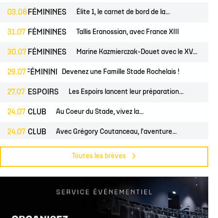
03.08
FÉMININES
Élite 1, le carnet de bord de la...
31.07
FÉMININES
Tallis Eranossian, avec France XIII
30.07
FÉMININES
Marine Kazmierczak-Douet avec le XV...
S
29.07
FÉMININES
CLUB
Devenez une Famille Stade Rochelais !
27.07
ESPOIRS
Les Espoirs lancent leur préparation...
24.07
CLUB
Au Coeur du Stade, vivez la...
24.07
CLUB
Avec Grégory Coutanceau, l'aventure...
24.07
PROS
CLUB
Billetterie, les dates de mises en...
Toutes les brèves