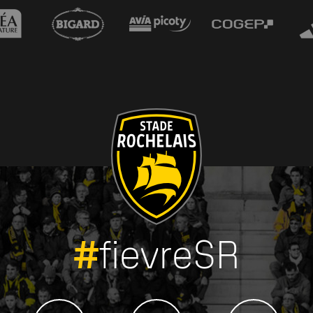
#
fievreSR