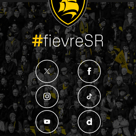
#
fievreSR