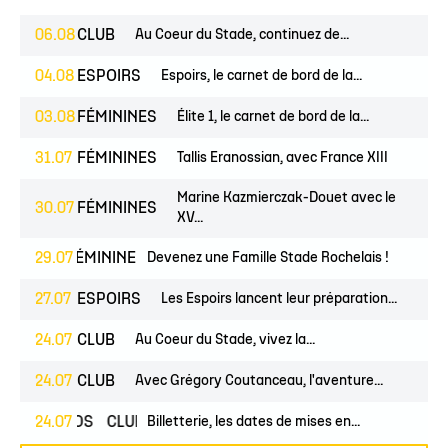
06.08
CLUB
Au Coeur du Stade, continuez de...
04.08
ESPOIRS
Espoirs, le carnet de bord de la...
03.08
FÉMININES
Élite 1, le carnet de bord de la...
31.07
FÉMININES
Tallis Eranossian, avec France XIII
Marine Kazmierczak-Douet avec le
30.07
FÉMININES
XV...
NES
29.07
FÉMININES
CLUB
Devenez une Famille Stade Rochelais !
27.07
ESPOIRS
Les Espoirs lancent leur préparation...
24.07
CLUB
Au Coeur du Stade, vivez la...
24.07
CLUB
Avec Grégory Coutanceau, l'aventure...
24.07
PROS
CLUB
Billetterie, les dates de mises en...