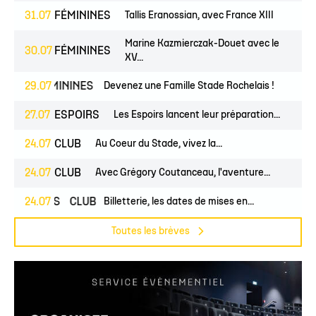
31.07
FÉMININES
Tallis Eranossian, avec France XIII
Marine Kazmierczak-Douet avec le
30.07
FÉMININES
XV...
ES
FÉMININES
29.07
CLUB
Devenez une Famille Stade Rochelais !
27.07
ESPOIRS
Les Espoirs lancent leur préparation...
24.07
CLUB
Au Coeur du Stade, vivez la...
24.07
CLUB
Avec Grégory Coutanceau, l'aventure...
PROS
24.07
CLUB
Billetterie, les dates de mises en...
Toutes les brèves