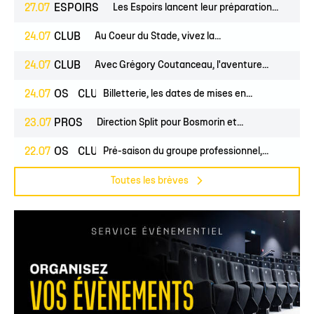
27.07
ESPOIRS
Les Espoirs lancent leur préparation...
24.07
CLUB
Au Coeur du Stade, vivez la...
24.07
CLUB
Avec Grégory Coutanceau, l'aventure...
24.07
PROS
CLUB
Billetterie, les dates de mises en...
23.07
PROS
Direction Split pour Bosmorin et...
22.07
PROS
CLUB
Pré-saison du groupe professionnel,...
Toutes les brèves