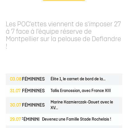
Les POC'ettes viennent de s'imposer 27
à 7 face à l'équipe réserve de
Montpellier sur la pelouse de Deflandre
!
03.08
FÉMININES
Élite 1, le carnet de bord de la...
31.07
FÉMININES
Tallis Eranossian, avec France XIII
Marine Kazmierczak-Douet avec le
30.07
FÉMININES
XV...
EUNES
29.07
FÉMININES
Devenez une Famille Stade Rochelais !
CLUB