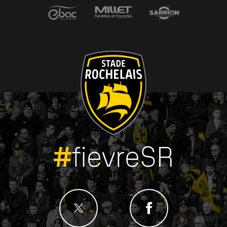
#
fievreSR