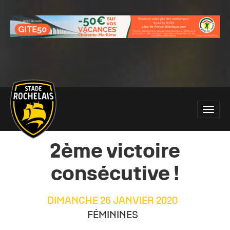
Main
Toggle
site
naviga
navigation
2ème victoire
consécutive !
DIMANCHE 26 JANVIER 2020
FÉMININES