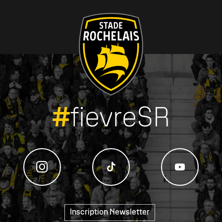
#
fievreSR
Inscription Newsletter
"