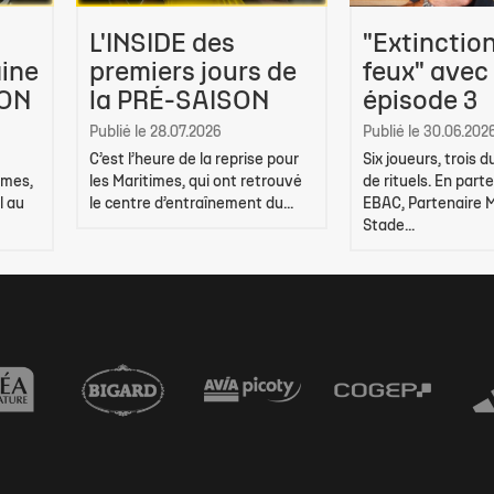
L'INSIDE des
"Extinctio
ine
premiers jours de
feux" avec
SON
la PRÉ-SAISON
épisode 3
Publié le 28.07.2026
Publié le 30.06.202
C’est l’heure de la reprise pour
Six joueurs, trois 
imes,
les Maritimes, qui ont retrouvé
de rituels. En part
l au
le centre d’entraînement du...
EBAC, Partenaire 
Stade...