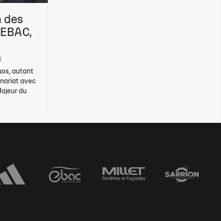
n des
 EBAC,
6
duos, autant
enariat avec
Majeur du