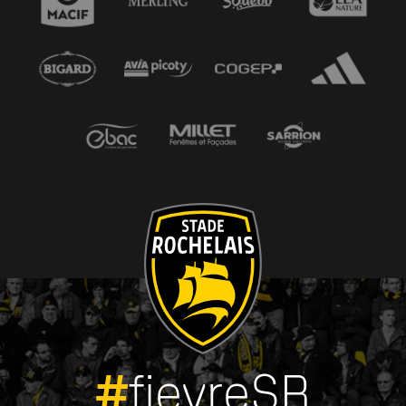
#
fievreSR