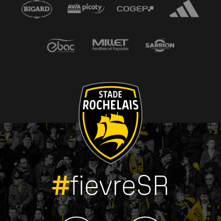
#
fievreSR