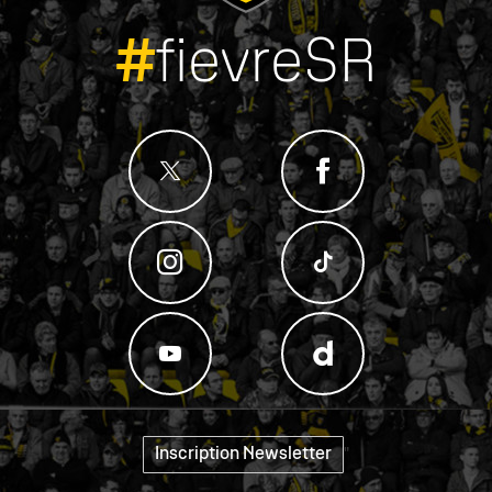
#
fievreSR
Inscription Newsletter
"