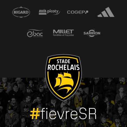
#
fievreSR