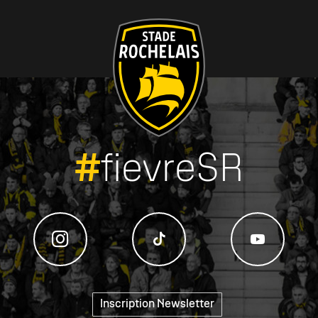
#
fievreSR
Inscription Newsletter
"