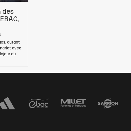
n des
 EBAC,
6
duos, autant
enariat avec
Majeur du