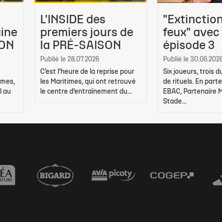
L'INSIDE des
"Extinctio
ine
premiers jours de
feux" avec
SON
la PRÉ-SAISON
épisode 3
Publié le 28.07.2026
Publié le 30.06.202
C’est l’heure de la reprise pour
Six joueurs, trois 
imes,
les Maritimes, qui ont retrouvé
de rituels. En part
l au
le centre d’entraînement du...
EBAC, Partenaire 
Stade...