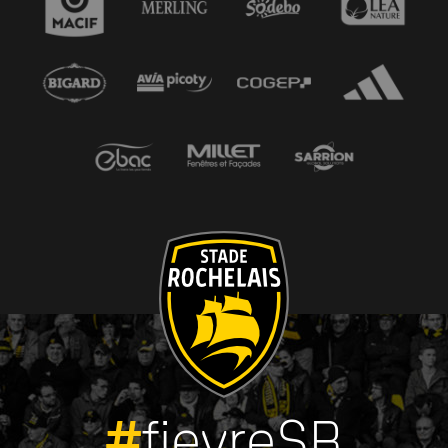
#
fievreSR