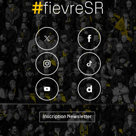
#
fievreSR
Inscription Newsletter
"