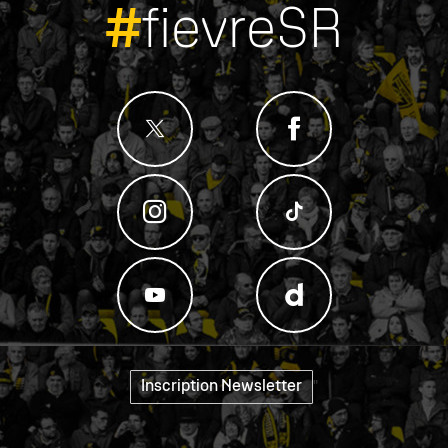
#
fievreSR
Inscription Newsletter
"