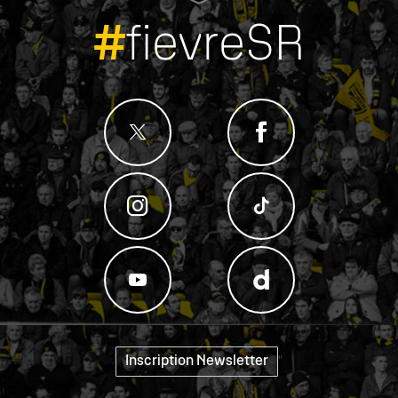
#
fievreSR
Inscription Newsletter
"