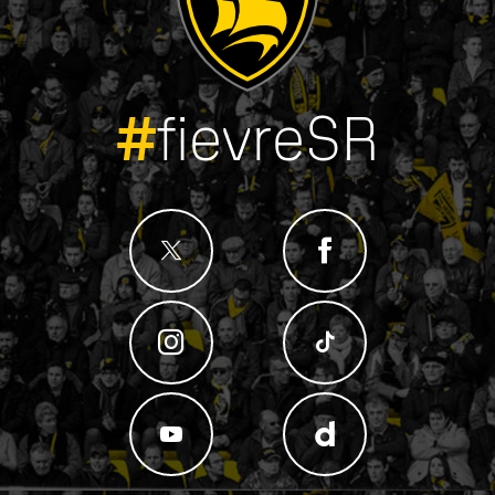
#
fievreSR