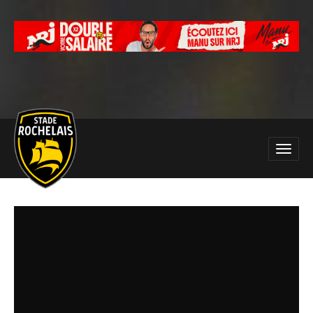
Main
Toggle
site
naviga
navigation