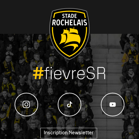
#
fievreSR
Inscription Newsletter
"