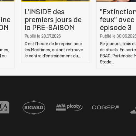
L'INSIDE des
"Extinctio
ine
premiers jours de
feux" avec
SON
la PRÉ-SAISON
épisode 3
Publié le 28.07.2026
Publié le 30.06.202
C’est l’heure de la reprise pour
Six joueurs, trois 
imes,
les Maritimes, qui ont retrouvé
de rituels. En part
l au
le centre d’entraînement du...
EBAC, Partenaire 
Stade...