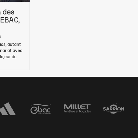
n des
 EBAC,
6
duos, autant
enariat avec
Majeur du