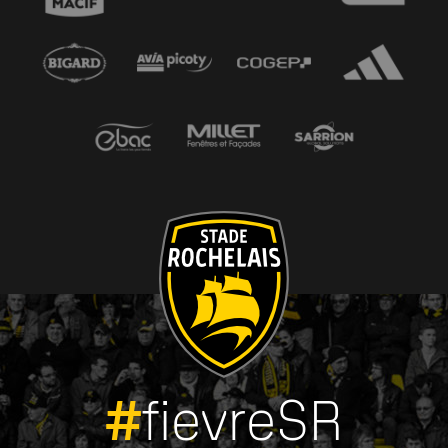
#
fievreSR