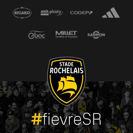
#
fievreSR