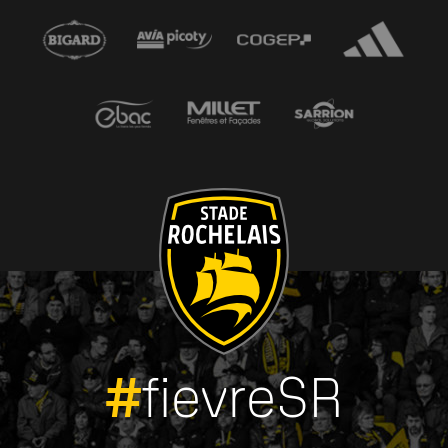
#
fievreSR