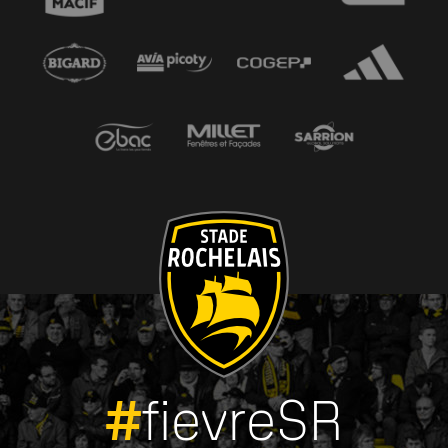
#
fievreSR