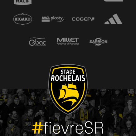
#
fievreSR