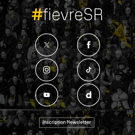
#
fievreSR
Inscription Newsletter
"