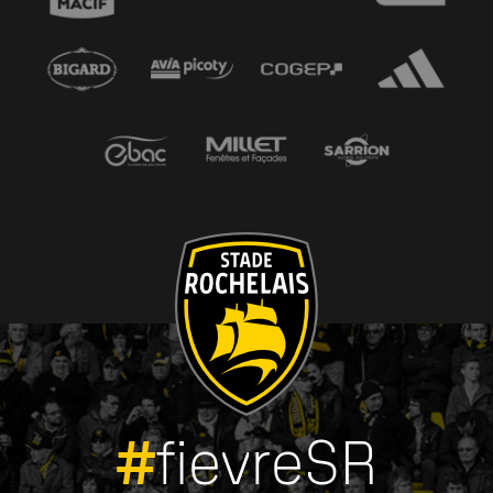
#
fievreSR