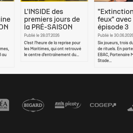
L'INSIDE des
"Extinctio
ine
premiers jours de
feux" avec
SON
la PRÉ-SAISON
épisode 3
Publié le 28.07.2026
Publié le 30.06.202
C’est l’heure de la reprise pour
Six joueurs, trois 
imes,
les Maritimes, qui ont retrouvé
de rituels. En part
l au
le centre d’entraînement du...
EBAC, Partenaire 
Stade...