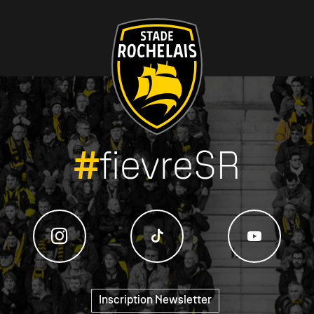
#
fievreSR
Inscription Newsletter
"