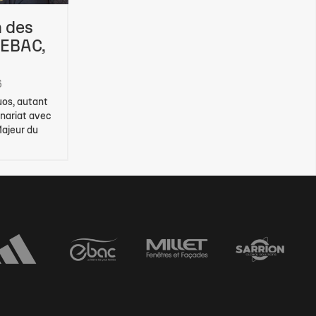
n des
 EBAC,
6
duos, autant
enariat avec
Majeur du