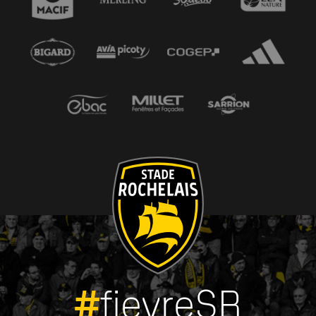
#
fievreSR