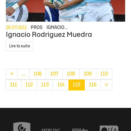
26.07.2011
PROS
IGNACIO...
Ignacio Rodriguez Muedra
Lire la suite
«
...
106
107
108
109
110
111
112
113
114
115
116
»