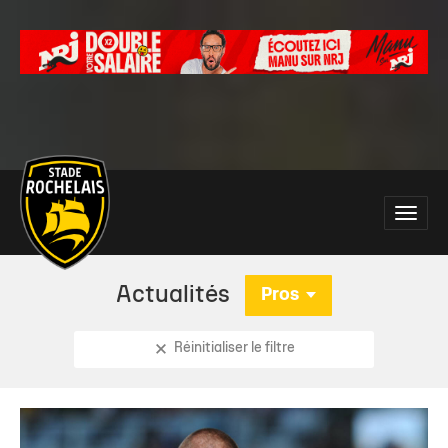
Main
Toggle
site
naviga
navigation
Actualités
Pros
Réinitialiser le filtre