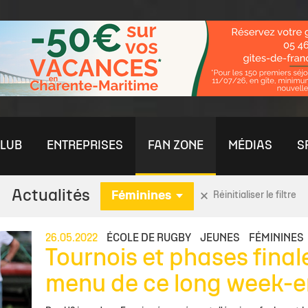
LUB
ENTREPRISES
FAN ZONE
MÉDIAS
S
Actualités
Féminines
Réinitialiser le filtre
ININE
S
MÉDIAS
RENDEZ-VOUS PRESSE
U21 ESPOIRS
OFFRE ENTREPRISES
COMMUNAUTÉ
FORMATION
ÉQUIPES JEUNES
ÉQUIPE PRE
AUT
CO
26.05.2022
ÉCOLE DE RUGBY
JEUNES
FÉMININES
Tournois et phases final
nes
aleurs
chelais TV
Stade Rochelais TV
Temps Média
Actu Espoirs
Offre Billetterie VIP
Nos Boutiques
Le Centre de Formation
Actu Jeunes
Effectif
Par
De
menu de ce long week-e
es Féminines
Club
èque
Photothèque
Effectif
Offre visibilité & Sponsoring
Les Clubs de Supporters
L'Académie
Détection / Recrutement
Staff
Clu
Rej