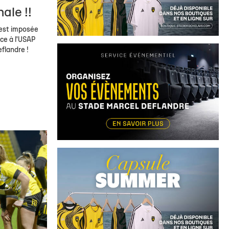
ale !!
'est imposée
ace à l'USAP
flandre !