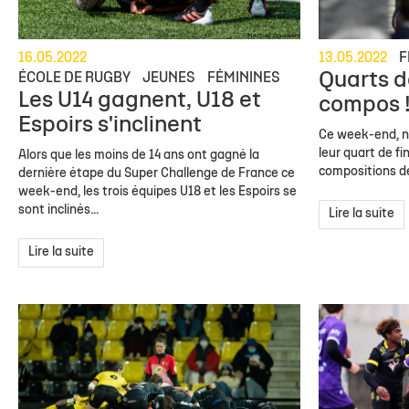
16.05.2022
13.05.2022
F
Quarts de
ÉCOLE DE RUGBY
JEUNES
FÉMININES
Les U14 gagnent, U18 et
compos 
Espoirs s'inclinent
Ce week-end, no
leur quart de fi
Alors que les moins de 14 ans ont gagné la
compositions d
dernière étape du Super Challenge de France ce
week-end, les trois équipes U18 et les Espoirs se
sont inclinés...
Lire la suite
Lire la suite