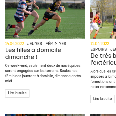
14.04.2022
JEUNES
FÉMININES
11.04.2022
Les filles à domicile
ESPOIRS
JE
De très 
dimanche !
l'extérieu
Ce week-end, seulement deux de nos équipes
seront engagées sur les terrains. Seules nos
Alors que les C
féminines joueront à domicile, dimanche après-
imposés à la ma
midi.
formations ont 
noter notamment
Lire la suite
Lire la suite