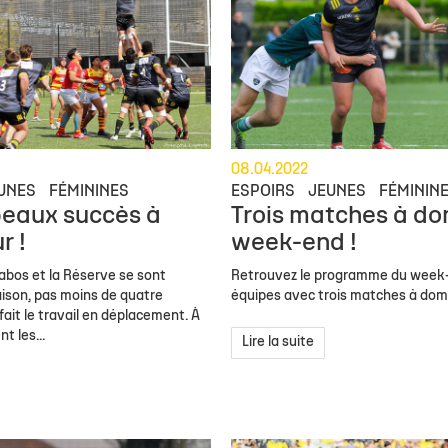
08.04.2022
UNES
FÉMININES
ESPOIRS
JEUNES
FÉMININ
beaux succès à
Trois matches à do
r !
week-end !
rabos et la Réserve se sont
Retrouvez le programme du week
ison, pas moins de quatre
équipes avec trois matches à domi
fait le travail en déplacement. À
 les...
Lire la suite