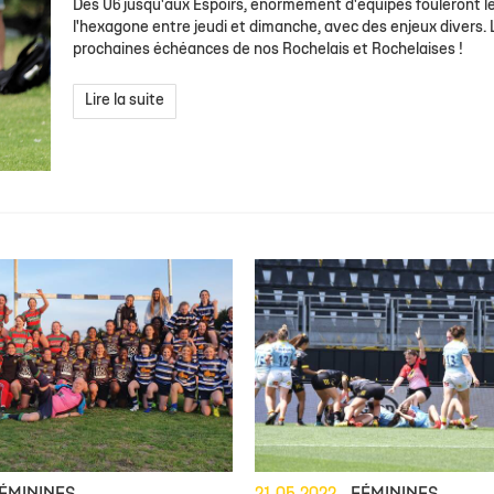
 1
eurs
de
Allez Stade
Staff Espoirs
Offre Événementiel
Charte du supporter citoyen
Ecole Privée
U18 Garçons
Calendrier TOP
Sec
Des U6 jusqu'aux Espoirs, énormément d'équipes fouleront l
l'hexagone entre jeudi et dimanche, avec des enjeux divers. L
ite 1
eurs
Calendrier Espoirs
Offre Merchandising
Famille Stade Rochelais
U18 Filles
Classement TO
prochaines échéances de nos Rochelais et Rochelaises !
e
nts
CSE
U16 Garçons
Calendrier In
Lire la suite
& Recrutement
e Marcel Deflandre
Nous contacter
U15 Garçons
Classement In
U15 Filles
Calendrier gén
U14 Garçons
Téléchargez le 
U13 Garçons